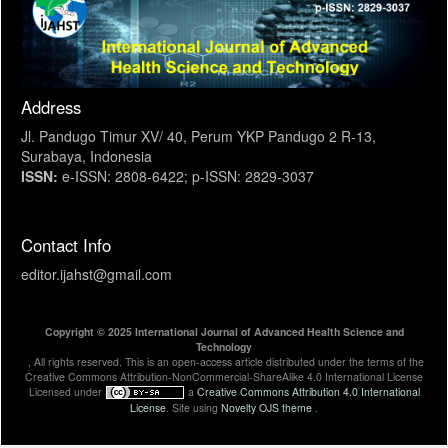
Address
Jl. Pandugo Timur XV/ 40, Perum YKP Pandugo 2 R-13,
Surabaya, Indonesia
ISSN:
e-ISSN: 2808-6422; p-ISSN: 2829-3037
Contact Info
editor.ijahst@gmail.com
Copyright © 2025 International Journal of Advanced Health Science and
Technology
, All rights reserved. This is an open-access article distributed under the terms of the
Creative Commons Attribution-NonCommercial-ShareAlike 4.0 International License
Licensed under
a
Creative Commons Attribution 4.0 International
License
. Site using
Novelty OJS theme
.