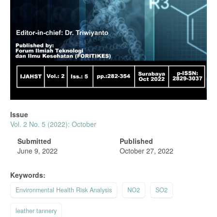
Issue
Vol. 2 No. 5 (2022): October
Submitted
Published
June 9, 2022
October 27, 2022
Keywords:
Environmental Health Risk Analysis
NO2
SO2
leather tannery