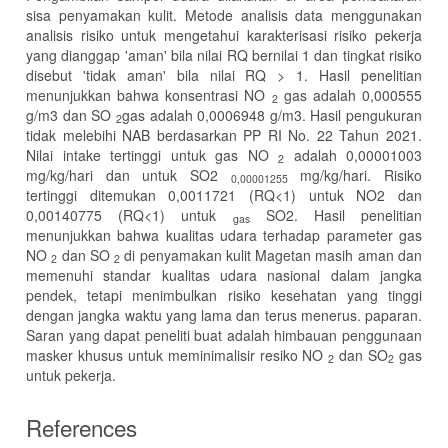
sisa penyamakan kulit. Metode analisis data menggunakan
analisis risiko untuk mengetahui karakterisasi risiko pekerja
yang dianggap 'aman' bila nilai RQ bernilai 1 dan tingkat risiko
disebut 'tidak aman' bila nilai RQ > 1. Hasil penelitian
menunjukkan bahwa konsentrasi NO
gas adalah 0,000555
2
g/m3 dan SO
gas adalah 0,0006948 g/m3. Hasil pengukuran
2
tidak melebihi NAB berdasarkan PP RI No. 22 Tahun 2021.
Nilai intake tertinggi untuk gas NO
adalah 0,00001003
2
mg/kg/hari dan untuk SO2
mg/kg/hari. Risiko
0,00001255
tertinggi ditemukan 0,0011721 (RQ<1) untuk NO2 dan
0,00140775 (RQ<1) untuk
SO2. Hasil penelitian
gas
menunjukkan bahwa kualitas udara terhadap parameter gas
NO
dan SO
di penyamakan kulit Magetan masih aman dan
2
2
memenuhi standar kualitas udara nasional dalam jangka
pendek, tetapi menimbulkan risiko kesehatan yang tinggi
dengan jangka waktu yang lama dan terus menerus. paparan.
Saran yang dapat peneliti buat adalah himbauan penggunaan
masker khusus untuk meminimalisir resiko NO
dan SO
gas
2
2
untuk pekerja.
References