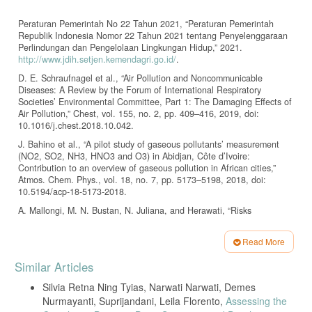
Peraturan Pemerintah No 22 Tahun 2021, “Peraturan Pemerintah
Republik Indonesia Nomor 22 Tahun 2021 tentang Penyelenggaraan
Perlindungan dan Pengelolaan Lingkungan Hidup,” 2021.
http://www.jdih.setjen.kemendagri.go.id/
.
D. E. Schraufnagel et al., “Air Pollution and Noncommunicable
Diseases: A Review by the Forum of International Respiratory
Societies’ Environmental Committee, Part 1: The Damaging Effects of
Air Pollution,” Chest, vol. 155, no. 2, pp. 409–416, 2019, doi:
10.1016/j.chest.2018.10.042.
J. Bahino et al., “A pilot study of gaseous pollutants’ measurement
(NO2, SO2, NH3, HNO3 and O3) in Abidjan, Côte d’Ivoire:
Contribution to an overview of gaseous pollution in African cities,”
Atmos. Chem. Phys., vol. 18, no. 7, pp. 5173–5198, 2018, doi:
10.5194/acp-18-5173-2018.
A. Mallongi, M. N. Bustan, N. Juliana, and Herawati, “Risks
Assessment due to the Exposure of Copper and Nitrogen Dioxide in
the Goldsmith in Malimongan Makassar,” J. Phys. Conf. Ser., pp. 1–6,
Read More
2018, doi: 10.1088/1742-6596/1028/1/012036.
Article
Similar Articles
A. D. Susanto, “Air pollution and human health,” Med. J. Indones.,
Details
vol. 29, no. 1, pp. 8–10, 2020, doi: 10.13181/mji.com.204572.
Silvia Retna Ning Tyias, Narwati Narwati, Demes
G.-P. Bala, R.-M. Rajnoveanu, E. Tudorache, R. Motișan, and C.
Nurmayanti, Suprijandani, Leila Florento,
Assessing the
Oancea, “Air pollution exposure — the (in) visible risk factor for