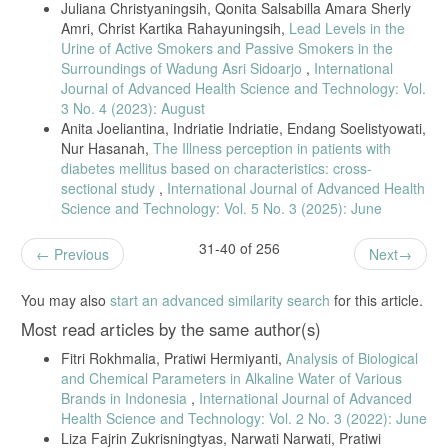
Juliana Christyaningsih, Qonita Salsabilla Amara Sherly
R. Andriati, M. Z. Adha, and T. E. Z. Hadi, “The Analysis of
Meteorological Factors and Ambient Air Quality (PM10, CO, SO2,
Amri, Christ Kartika Rahayuningsih,
Lead Levels in the
NO2, and O3) with the Incidence of Acute Respiratory Infection (ARI)
Urine of Active Smokers and Passive Smokers in the
in Tangerang City, Indonesia During 2010-2019,” Int. J. Adv. Life Sci.
Surroundings of Wadung Asri Sidoarjo
,
International
Res., vol. 4, no. 4, pp. 7–14, 2021, doi:
Journal of Advanced Health Science and Technology: Vol.
10.31632/ijalsr.2021.v04i04.002.
3 No. 4 (2023): August
S. Notoatmodjo, Metodologi Penelitian Kesehatan. Rineka Cipta,
Anita Joeliantina, Indriatie Indriatie, Endang Soelistyowati,
2018.
Nur Hasanah,
The Illness perception in patients with
Suwari, H. Z. Kotta, and P. Bhuja, “Environmental Health Risk
diabetes mellitus based on characteristics: cross-
Assessment of Nitrogen Dioxide Exposure To Ambient Air Pollution in
sectional study
,
International Journal of Advanced Health
Kupang City,” Int. J. Res. -GRANTHAALAYAH, vol. 8, no. 6, pp. 252–
Science and Technology: Vol. 5 No. 3 (2025): June
258, 2020, doi: 10.29121/granthaalayah.v8.i6.2020.519.
O. M. Morakinyo, M. S. Mukhola, and M. I. Mokgobu, “Ambient
31-40 of 256
Previous
Next
Gaseous Pollutants in an Urban Area in South Africa: Levels and
Potential Human Health Risk,” Atmosphere (Basel)., pp. 1–14, 2020,
doi: 10.3390/atmos11070751.
You may also
start an advanced similarity search
for this article.
Direktur Jendral PP dan PL Kementerian Kesehatan, Pedoman
Most read articles by the same author(s)
Analisis Risiko Kesehatan Lingkungan (ARKL). Jakarta, 2012.
Fitri Rokhmalia, Pratiwi Hermiyanti,
Analysis of Biological
R. Y. Irianto, A. Kusumayati, and Suyud, “Health Risk Assessment on
and Chemical Parameters in Alkaline Water of Various
Human Exposed of Nitrogen Dioxide in Adults Around Steel Industry,”
Brands in Indonesia
,
International Journal of Advanced
Indian J. Public Heal. Res. Dev., vol. 11, no. 3, pp. 2465–2470, 2020,
[Online]. Available:
https://www.embase.com/search/results?
Health Science and Technology: Vol. 2 No. 3 (2022): June
subaction=viewrecord&id=L2004449020&from=export
.
Liza Fajrin Zukrisningtyas, Narwati Narwati, Pratiwi