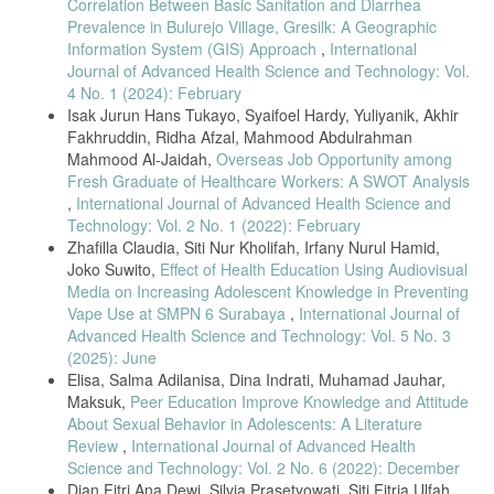
Correlation Between Basic Sanitation and Diarrhea
respiratory diseases,” Environ. Sci. Pollut. Res., pp. 19615–19628,
Prevalence in Bulurejo Village, Gresilk: A Geographic
2021.
Information System (GIS) Approach
,
International
R. Yuliatmo and M. Udkhiyati, “Aplikasi Enzim Bakteri Pada
Journal of Advanced Health Science and Technology: Vol.
Penyamakan Kulit: Review Dalam Pengolahan Kulit Mutakhir,” Semin.
4 No. 1 (2024): February
Nas. Teknol. Ind. Hijau 3, pp. 184–190, 2020.
Isak Jurun Hans Tukayo, Syaifoel Hardy, Yuliyanik, Akhir
A. M. Mohammed and I. A. Saleh, “A review of sulfur dioxide and
Fakhruddin, Ridha Afzal, Mahmood Abdulrahman
particulate matter (PM2.5 and PM10) in greater Cairo, Egypt,” Int. J.
Mahmood Al-Jaidah,
Overseas Job Opportunity among
Biosens. Bioelectron., vol. 6, no. 3, pp. 56–68, 2020, doi:
Fresh Graduate of Healthcare Workers: A SWOT Analysis
10.15406/ijbsbe.2020.06.00189.
,
International Journal of Advanced Health Science and
I. Manisalidis, E. Stavropoulou, A. Stavropoulos, and E. Bezirtzoglou,
Technology: Vol. 2 No. 1 (2022): February
“Environmental and Health Impacts of Air Pollution: A Review,” Front.
Zhafilla Claudia, Siti Nur Kholifah, Irfany Nurul Hamid,
Public Heal., vol. 8, pp. 1–13, 2020, doi: 10.3389/fpubh.2020.00014.
Joko Suwito,
Effect of Health Education Using Audiovisual
X. Dong, X. Zhao, F. Peng, and D. Wang, “Population based Air
Media on Increasing Adolescent Knowledge in Preventing
Pollution Exposure and its influence factors by Integrating Air
Vape Use at SMPN 6 Surabaya
,
International Journal of
Dispersion Modeling with GIS Spatial Analysis,” Sci. Rep., vol. 10, no.
Advanced Health Science and Technology: Vol. 5 No. 3
1, pp. 1–12, 2020, doi: 10.1038/s41598-019-57385-9.
(2025): June
P. M. Mannucci and M. Franchini, “Health Effects of Ambient Air
Elisa, Salma Adilanisa, Dina Indrati, Muhamad Jauhar,
Pollution in Developing Countries,” Int. J. Environ. Res. Public Health,
Maksuk,
Peer Education Improve Knowledge and Attitude
vol. 14, no. 9, pp. 1–8, 2017, doi: 10.3390/ijerph14091048.
About Sexual Behavior in Adolescents: A Literature
M. Filonchyk, V. Hurynovich, H. Yan, A. Gusev, and N. Shpilevskaya,
Review
,
International Journal of Advanced Health
“Impact assessment of covid-19 on variations of SO2, NO2, CO and
Science and Technology: Vol. 2 No. 6 (2022): December
AOD over East China,” Aerosol Air Qual. Res., vol. 20, no. 7, pp.
Dian Fitri Ana Dewi, Silvia Prasetyowati, Siti Fitria Ulfah,
1530–1540, 2020, doi: 10.4209/aaqr.2020.05.0226.