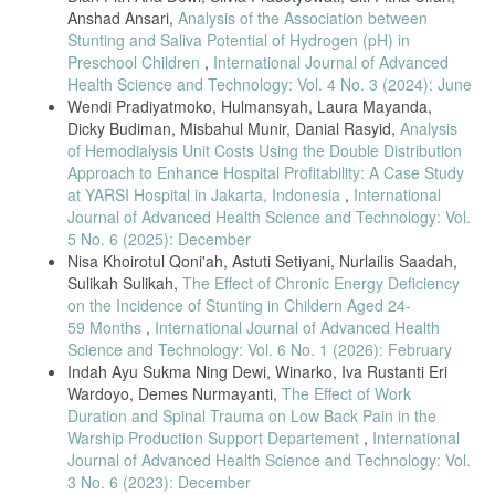
Anshad Ansari,
Analysis of the Association between
C. Perrino et al., “Air Quality Characterization at Three Industrial
Stunting and Saliva Potential of Hydrogen (pH) in
Areas in Southern Italy,” Front. Environ. Sci., vol. 7, pp. 1–18, 2020,
Preschool Children
,
International Journal of Advanced
doi: 10.3389/fenvs.2019.00196.
Health Science and Technology: Vol. 4 No. 3 (2024): June
C. Lavanya, R. Dhankar, S. Chhikara, and R. Soni, “Review Article
Wendi Pradiyatmoko, Hulmansyah, Laura Mayanda,
Outdoor Air Pollution and Health: A Comprehensive Review,” Int. J.
Dicky Budiman, Misbahul Munir, Danial Rasyid,
Analysis
Recent Sci. Res., vol. 5, no. 7, pp. 1248–1255, 2014.
of Hemodialysis Unit Costs Using the Double Distribution
A. Masito, “Analisis Risiko Kualitas Udara Ambien (NO2 dan SO2) dan
Approach to Enhance Hospital Profitability: A Case Study
Gangguan Pernapasan Pada Masyarakat di Wilayah Kalianak
at YARSI Hospital in Jakarta, Indonesia
,
International
Surabaya,” J. Kesehat. Lingkung., vol. 10, no. 4, pp. 394–401, 2018,
Journal of Advanced Health Science and Technology: Vol.
doi: 10.20473/jkl.v10i4.2018.394-401.
5 No. 6 (2025): December
A. L. Rantetampang, A. Maidin, M. F. Naiem, and A. Daud, “Sulfur
Nisa Khoirotul Qoni'ah, Astuti Setiyani, Nurlailis Saadah,
Dioxide ( SO2 ) and Nitrogen Dioxide ( NO2 ) Indoor Honai Pollution
Sulikah Sulikah,
The Effect of Chronic Energy Deficiency
in Wamena, Papua Province, Indonesia,” Int. J. Sci. Res. Publ., vol.
3, no. 11, pp. 1–6, 2013.
on the Incidence of Stunting in Childern Aged 24-
59 Months
,
International Journal of Advanced Health
Alchamdani, “Paparan NO2 and SO2 terhadap Risiko Kesehatan
Science and Technology: Vol. 6 No. 1 (2026): February
Petugas Stasiun Pengisian Bahan Bakar Umum (SPBU) di Kota
Kendari,” J. Kesehat. Lingkung., vol. 11, no. 4, pp. 319–330, 2019,
Indah Ayu Sukma Ning Dewi, Winarko, Iva Rustanti Eri
doi: 10.20473/jkl.v11i4.2019.319-330.
Wardoyo, Demes Nurmayanti,
The Effect of Work
Duration and Spinal Trauma on Low Back Pain in the
G. Arista, E. Sunarsih, and R. Mutahar, “Analisis Risiko Kesehatan
Warship Production Support Departement
,
International
Paparan Nitrogen Dioksida (NO2) dan Sulfur Dioksida (SO2) pada
Pedagang Kaki Lima di Terminal Ampera Palembang Tahun 2015,” J.
Journal of Advanced Health Science and Technology: Vol.
Ilmu Kesehat. Masy., vol. 6, no. 2, pp. 113–120, 2015.
3 No. 6 (2023): December